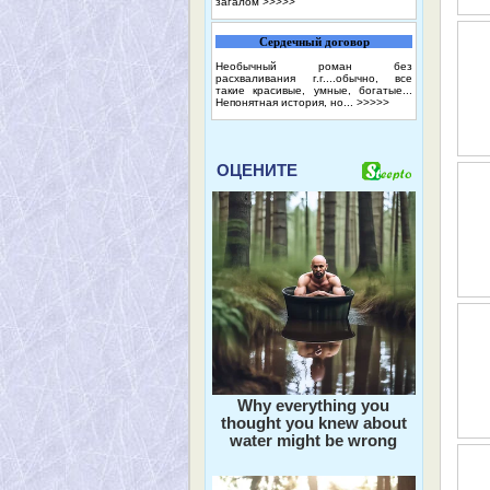
загалом
>>>>>
Сердечный договор
Необычный роман без
расхваливания г.г....обычно, все
такие красивые, умные, богатые...
Непонятная история, но...
>>>>>
ОЦЕНИТЕ
Why everything you
thought you knew about
water might be wrong