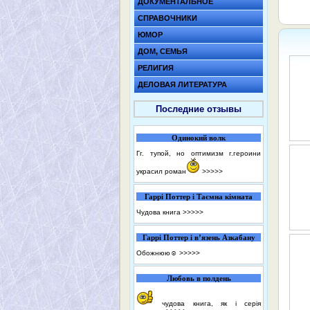
ДОКУМЕНТАЛЬНОЕ
СПРАВОЧНИКИ
ЮМОР
ДОМ, СЕМЬЯ
РЕЛИГИЯ
ДЕЛОВАЯ ЛИТЕРАТУРА
Последние отзывы
Одинокий волк
Гг. тупой, но оптимизм г.героини
украсил роман
>>>>>
Гаррі Поттер і Таємна кімната
Чудова книга
>>>>>
Гаррі Поттер і в’язень Азкабану
Обожнюю☺️
>>>>>
Любовь в полдень
чудова книга, як і серія