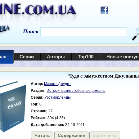
Поиск
ная
Серии
Авторы
Top100
Новые посту
Чудо с замужеством Джулианы
Автор:
Макнот Джудит
Раздел:
Исторические любовные романы
Серия:
Уэстморленды
Год:
0
Страниц:
27
Рейтинг:
894 (4.35)
Дата добавления:
24-10-2011
Читать
Содержание
Запомнить