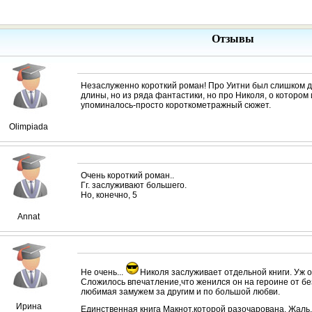
Отзывы
Незаслуженно короткий роман! Про Уитни был слишком д
длины, но из ряда фантастики, но про Николя, о котором
упоминалось-просто короткометражный сюжет.
Olimpiada
Очень короткий роман..
Гг. заслуживают большего.
Но, конечно, 5
Annat
Не очень...
Николя заслуживает отдельной книги. Уж 
Сложилось впечатление,что женился он на героине от бе
любимая замужем за другим и по большой любви.
Ирина
Единственная книга Макнот,которой разочарована. Жаль.