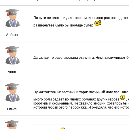
По сути не плоха, и для такого маленького рассказа даже 
развернутее было бы вообще супер
Алёнка
Да уж, как то разочаровала эта книга. Ники заслуживает 
Анна
Ну как так то(( Известный и харизматичный ловелас Нико
много роли отдает во многих романах других героев
,
коротким и скомканным. Не хватило эмоций, хотелось б
истории любви этого персонажа. Я ожидала, что его исто
Ольга