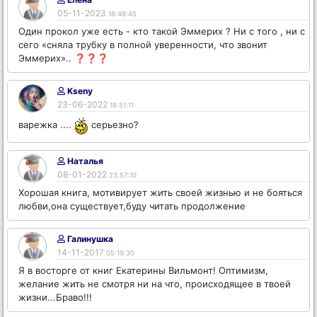
05-11-2023
18:48:45
Один прокол уже есть - кто такой Эммерих ? Ни с того , ни с
сего «сняла трубку в полной уверенности, что звонит
Эммерих».. ❓❓❓
Kseny
23-06-2022
18:51:11
варежка ....
серьезно?
Наталья
08-01-2022
23:57:10
Хорошая книга, мотивирует жить своей жизнью и не бояться
любви,она существует,буду читать продолжение
Галинушка
14-11-2017
05:19:30
Я в восторге от книг Екатерины Вильмонт! Оптимизм,
желание жить не смотря ни на что, происходящее в твоей
жизни...Браво!!!