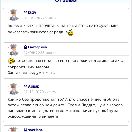
kuzy
01-09-2022
10:48:30
первые 2 книги прочитаны на Ура, а это как-то хуже, мне
показалась затянутая середина
Екатерина
12-06-2022
18:19:51
потрясающая серия... явно прослеживаются аналогии с
современным миром...
Заставляет задуматься...
Айдар
17-12-2020
22:13:22
Как же без продолжения то? А кто спасёт Инию чтоб она
потом стала приёмной дочкой Троя и Лиддит, ну и выросла
например в могущественную магиню начавшую войну за
освобождение Гхынлынга
svetlana