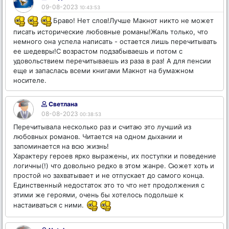
09-08-2023
10:43:53
Браво! Нет слов!Лучше Макнот никто не может
писать исторические любовные романы!Жаль только, что
немного она успела написать - остается лишь перечитывать
ее шедевры!С возрастом подзабываешь и потом с
удовольствием перечитываешь из раза в раз! А для пенсии
еще и запаслась всеми книгами Макнот на бумажном
носителе.
Светлана
08-08-2023
00:38:53
Перечитывала несколько раз и считаю это лучший из
любовных романов. Читается на одном дыхании и
запоминается на всю жизнь!
Характеру героев ярко выражены, их поступки и поведение
логичны(!) что довольно редко в этом жанре. Сюжет хоть и
простой но захватывает и не отпускает до самого конца.
Единственный недостаток это то что нет продолжения с
этими же героями, очень бы хотелось подольше к
настаиваться с ними.