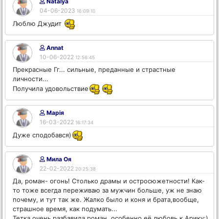
Natalya
04-06-2023
16:09:10
Люблю Джудит
Annat
10-06-2022
12:56:45
Прекрасные Гг... сильные, преданные и страстные
личности...
Получила удовольствие
Марія
16-03-2022
16:17:34
Дуже сподобався)
Мила Оя
22-02-2022
20:25:38
Да, роман- огонь! Столько драмы и остросюжетности! Как-
то тоже всегда переживаю за мужчин больше, уж не знаю
почему, и тут так же. Жалко было и коня и брата,вообще,
страшное время, как подумать...
Тетка очень разбавила роман, особенно её любовь к Арику:)