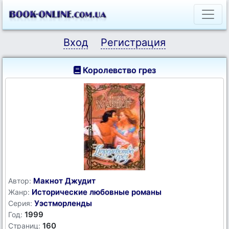
Вход
Регистрация
Королевство грез
Макнот Джудит
Автор:
Исторические любовные романы
Жанр:
Уэстморленды
Серия:
1999
Год:
160
Страниц: