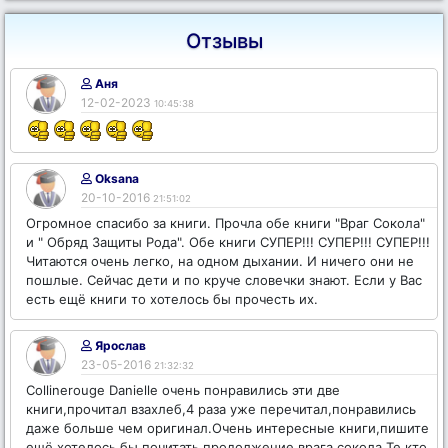
Отзывы
Аня
12-02-2023
10:45:38
Oksana
20-10-2016
21:51:02
Огромное спасибо за книги. Прочла обе книги "Враг Сокола"
и " Обряд Защиты Рода". Обе книги СУПЕР!!! СУПЕР!!! СУПЕР!!!
Читаются очень легко, на одном дыхании. И ничего они не
пошлые. Сейчас дети и по круче словечки знают. Если у Вас
есть ещё книги то хотелось бы прочесть их.
Ярослав
23-05-2016
21:32:32
Collinerouge Danielle очень понравились эти две
книги,прочитал взахлеб,4 раза уже перечитал,понравились
даже больше чем оригинал.Очень интересные книги,пишите
ещё,хотелось бы почитать продолжение врага сокола.Те кто