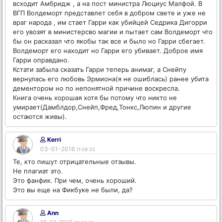
всходит Амбридж , а на пост министра Люциус Малфой. В
ВГП Волдеморт представлет себя в добром свете и уже не
враг народа , им стает Гарри как убийцей Седрика Дигорри
его увозят в министерсво магии и пытает сам Волдеморт что
бы он расказал что якобы так все и было но Гарри сбегает.
Волдеморт его находит но Гарри его убивает. Доброе имя
Гарри оправдано.
Кстати забыла сказать Гарри теперь анимаг, а Снейпу
вернулась его любовь Эрмиона(я не ошиблась) ранее убита
дементором но по непонятной причине воскресла.
Книга очень хорошая хотя бы потому что никто не
умирает(Дамблдор,Снейп,Фред,Тонкс,Люпин и другие
остаются живы).
Kerri
03-01-2016
11:58:25
Те, кто пишут отрицательные отзывы.
Не плагиат это.
Это фанфик. При чем, очень хороший.
Это вы еще на Фикбуке не были, да?
Ann