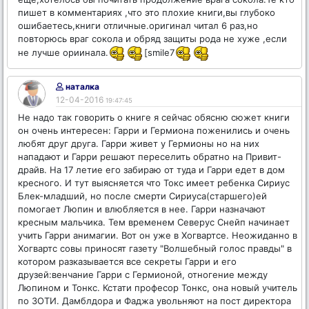
пишет в комментариях ,что это плохие книги,вы глубоко
ошибаетесь,книги отличные.оригинал читал 6 раз,но
повторюсь враг сокола и обряд защиты рода не хуже ,если
не лучше ориинала.
[smile7
наталка
12-04-2016
19:47:45
Не надо так говорить о книге я сейчас обясню сюжет книги
он очень интересен: Гарри и Гермиона поженились и очень
любят друг друга. Гарри живет у Гермионы но на них
нападают и Гарри решают переселить обратно на Привит-
драйв. На 17 летие его забираю от туда и Гарри едет в дом
кресного. И тут выясняется что Токс имеет ребенка Сириус
Блек-младший, но после смерти Сириуса(старшего)ей
помогает Люпин и влюбляется в нее. Гарри назначают
кресным мальчика. Тем временем Северус Снейп начинает
учить Гарри анимагии. Вот он уже в Хогвартсе. Неожиданно в
Хогвартс совы приносят газету "Волшебный голос правды" в
котором разказывается все секреты Гарри и его
друзей:венчание Гарри с Гермионой, отногение между
Люпином и Тонкс. Кстати професор Тонкс, она новый учитель
по ЗОТИ. Дамблдора и Фаджа увольняют на пост директора