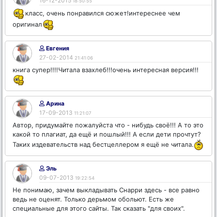
16-12-2015
18:50:55
класс, очень понравился сюжет!интереснее чем
оригинал
Евгения
27-02-2014
21:41:06
книга супер!!!!Читала взахлеб!!!очень интересная версия!!!
Арина
17-09-2013
11:21:07
Автор, придумайте пожалуйста что - нибудь своё!!! А то это
какой то плагиат, да ещё и пошлый!!! А если дети прочтут?
Таких издевательств над бестцеллером я ещё не читала.
Эль
09-07-2013
19:22:54
Не понимаю, зачем выкладывать Снарри здесь - все равно
ведь не оценят. Только дерьмом обольют. Есть же
специальные для этого сайты. Так сказать "для своих".