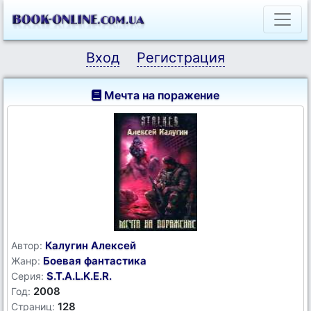
Вход
Регистрация
Мечта на поражение
Калугин Алексей
Автор:
Боевая фантастика
Жанр:
S.T.A.L.K.E.R.
Серия:
2008
Год:
128
Страниц: