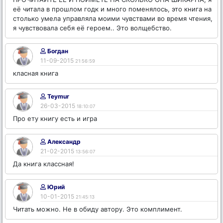
её читала в прошлом годк и много поменялось, это книга на
столько умела управляла моими чувствами во время чтения,
я чувствовала себя её героем.. Это волщебство.
Богдан
11-09-2015
21:56:59
класная книга
Teymur
26-03-2015
18:10:07
Про ету книгу есть и игра
Александр
21-02-2015
13:56:07
Да книга классная!
Юрий
10-01-2015
21:45:13
Читать можно. Не в обиду автору. Это комплимент.