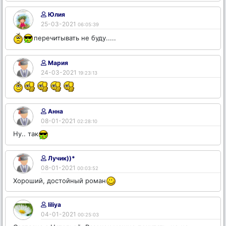
Юлия
25-03-2021
06:05:39
перечитывать не буду.....
Мария
24-03-2021
19:23:13
Анна
08-01-2021
02:28:10
Ну.. так
Лучик))*
08-01-2021
00:03:52
Хороший, достойный роман
liliya
04-01-2021
00:25:03