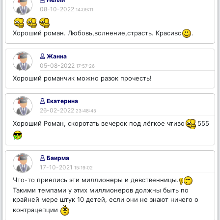
08-10-2022
14:09:11
Хороший роман. Любовь,волнение,страсть. Красиво
.
Жанна
05-08-2022
17:57:26
Хороший романчик можно разок прочесть!
Екатерина
26-02-2022
23:48:45
Хороший Роман, скоротать вечерок под лёгкое чтиво
555
Баирма
17-10-2021
15:19:02
Что-то приелись эти миллионеры и девственницы.
Такими темпами у этих миллионеров должны быть по
крайней мере штук 10 детей, если они не знают ничего о
контрацепции