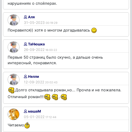
нарушениях о спойлерах.
Аля
31-05-2023
00:19:29
Понравился)) хотя о многом догадывалась
ТаНюшка
26-09-2022
16:00:22
Первые 50 страниц было скучно, а дальше очень
интересный, понравился.
Нелли
12-09-2022
20:02:43
Долго откладывала роман,но... Прочла и не пожалела.
Отличный роман!!!
.
машаМ
05-01-2022
17:12:44
Читаемо