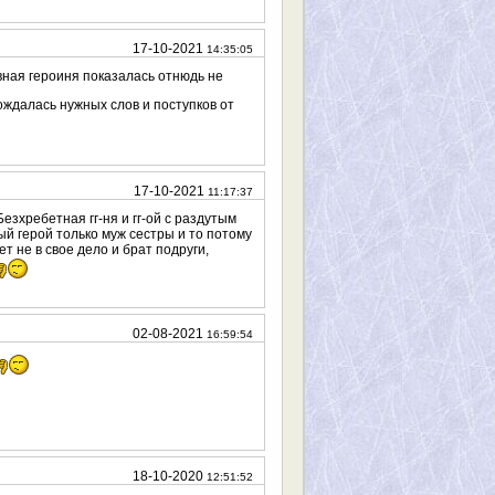
17-10-2021
14:35:05
вная героиня показалась отнюдь не
ождалась нужных слов и поступков от
17-10-2021
11:17:37
езхребетная гг-ня и гг-ой с раздутым
ый герой только муж сестры и то потому
т не в свое дело и брат подруги,
02-08-2021
16:59:54
18-10-2020
12:51:52