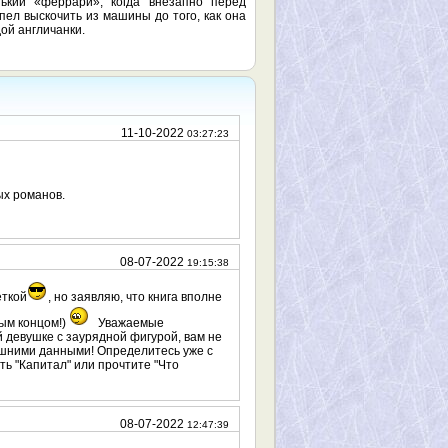
ький «феррари», когда внезапно перед
пел выскочить из машины до того, как она
ой англичанки.
11-10-2022
03:27:23
ых романов.
08-07-2022
19:15:38
еткой
, но заявляю, что книга вполне
ым концом!)
Уважаемые
й девушке с заурядной фигурой, вам не
ешними данными! Определитесь уже с
ть "Капитал" или прочтите "Что
08-07-2022
12:47:39