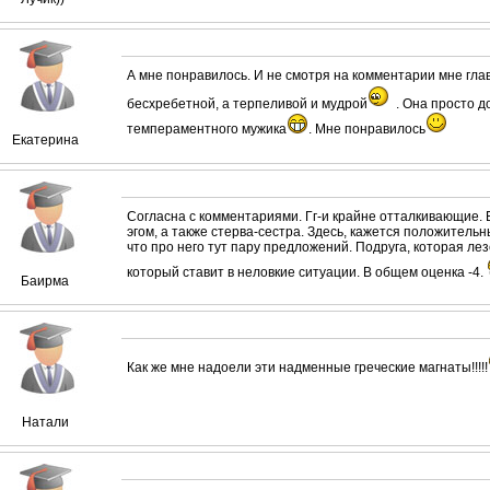
А мне понравилось. И не смотря на комментарии мне гла
бесхребетной, а терпеливой и мудрой
. Она просто д
темпераментного мужика
. Мне понравилось
Екатерина
Согласна с комментариями. Гг-и крайне отталкивающие. Б
эгом, а также стерва-сестра. Здесь, кажется положительн
что про него тут пару предложений. Подруга, которая лезе
который ставит в неловкие ситуации. В общем оценка -4.
Баирма
Как же мне надоели эти надменные греческие магнаты!!!!!
Натали