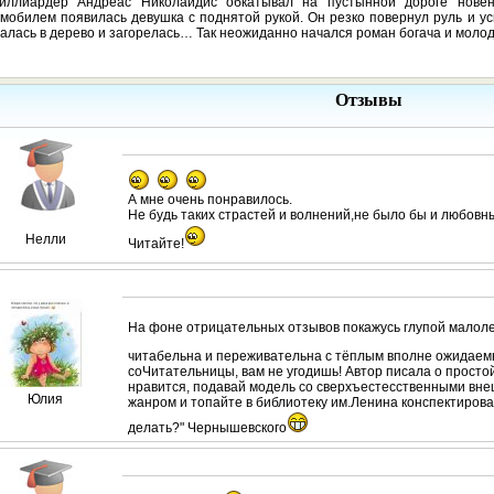
иллиардер Андреас Николаидис обкатывал на пустынной дороге новен
мобилем появилась девушка с поднятой рукой. Он резко повернул руль и ус
алась в дерево и загорелась… Так неожиданно начался роман богача и молод
Отзывы
А мне очень понравилось.
Не будь таких страстей и волнений,не было бы и любовн
Нелли
Читайте!
На фоне отрицательных отзывов покажусь глупой малол
читабельна и переживательна с тёплым вполне ожидаем
соЧитательницы, вам не угодишь! Автор писала о просто
нравится, подавай модель со сверхъестесственными вн
Юлия
жанром и топайте в библиотеку им.Ленина конспектирова
делать?" Чернышевского