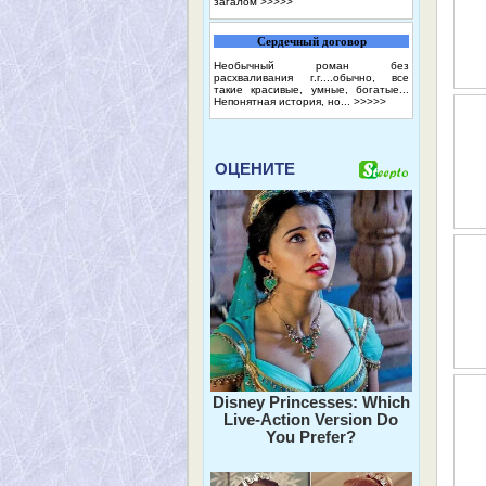
загалом
>>>>>
Сердечный договор
Необычный роман без
расхваливания г.г....обычно, все
такие красивые, умные, богатые...
Непонятная история, но...
>>>>>
ОЦЕНИТЕ
Disney Princesses: Which
Live-Action Version Do
You Prefer?