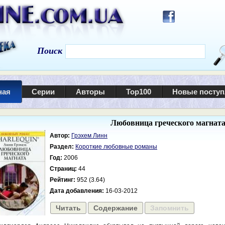
Поиск
ная
Серии
Авторы
Top100
Новые посту
Любовница греческого магнат
Автор:
Грэхем Линн
Раздел:
Короткие любовные романы
Год:
2006
Страниц:
44
Рейтинг:
952 (3.64)
Дата добавления:
16-03-2012
Читать
Содержание
Запомнить