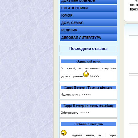
М
ДОКУМЕНТАЛЬНОЕ
авто
СПРАВОЧНИКИ
врез
ЮМОР
ДОМ, СЕМЬЯ
РЕЛИГИЯ
ДЕЛОВАЯ ЛИТЕРАТУРА
Последние отзывы
Одинокий волк
Гг. тупой, но оптимизм г.героини
украсил роман
>>>>>
Гаррі Поттер і Таємна кімната
Чудова книга
>>>>>
Гаррі Поттер і в’язень Азкабану
Обожнюю☺️
>>>>>
Любовь в полдень
чудова книга, як і серія