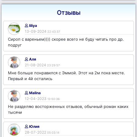
Отзывы
liliya
13-09-2024
22:43:37
Сироп с вареньем)))) скорее всего не буду читать про др.
подруг
Аля
21-08-2024
23:29:57
Мне больше понравился с Эммой. Этот на 2м пока месте.
Первый и 4й остались
Malina
12-04-2023
12:50:36
Не разделяю восторженных отзывов, обычный роман каких
тысячи
Юлия
28-07-2022
05:03:14