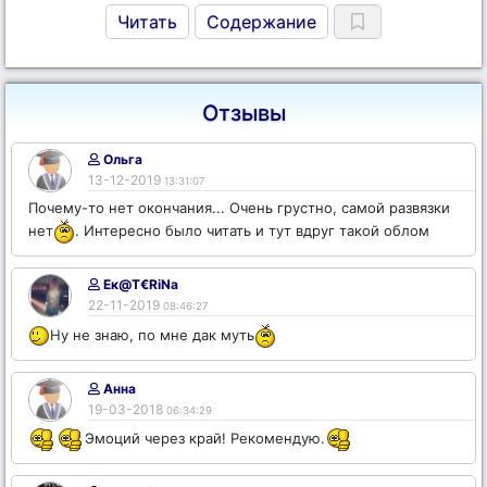
Читать
Содержание
Отзывы
Ольга
13-12-2019
13:31:07
Почему-то нет окончания... Очень грустно, самой развязки
нет
. Интересно было читать и тут вдруг такой облом
Ек@T€RiNa
22-11-2019
08:46:27
Ну не знаю, по мне дак муть
Анна
19-03-2018
06:34:29
Эмоций через край! Рекомендую.