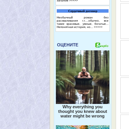
загалом
>>>>>
Сердечный договор
Необычный роман без
расхваливания г.г....обычно, все
такие красивые, умные, богатые...
Непонятная история, но...
>>>>>
ОЦЕНИТЕ
Why everything you
thought you knew about
water might be wrong