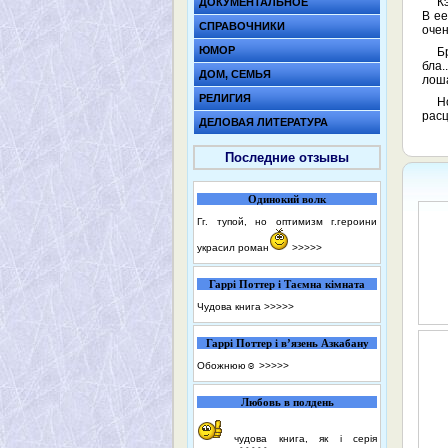
К
ДОКУМЕНТАЛЬНОЕ
В ее
СПРАВОЧНИКИ
очен
ЮМОР
Б
бла.
ДОМ, СЕМЬЯ
лоша
РЕЛИГИЯ
Н
расц
ДЕЛОВАЯ ЛИТЕРАТУРА
Последние отзывы
Одинокий волк
Гг. тупой, но оптимизм г.героини
украсил роман
>>>>>
Гаррі Поттер і Таємна кімната
Чудова книга
>>>>>
Гаррі Поттер і в’язень Азкабану
Обожнюю☺️
>>>>>
Любовь в полдень
чудова книга, як і серія