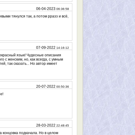
06-04-2023
06:36:58
выми тянулся так, а потом рразз и всё,
07-09-2022
14:16:12
 Прекрасный язык! Чудесные описания
о с женским, но, как всегда, с умным
й, так сказать... Но автор имеет
20-07-2022
00:50:36
е!
28-03-2022
22:48:45
а концовка подкачала. Но в целом