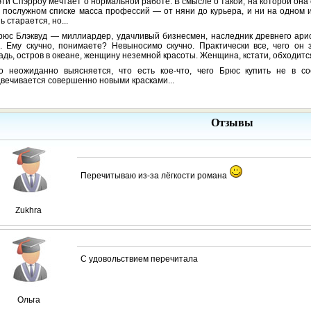
эти Спэрроу мечтает о нормальной работе. В смысле о такой, на которой она
 послужном списке масса профессий — от няни до курьера, и ни на одном и
ь старается, но...
рюс Блэквуд — миллиардер, удачливый бизнесмен, наследник древнего арист
.. Ему скучно, понимаете? Невыносимо скучно. Практически все, чего он з
дь, остров в океане, женщину неземной красоты. Женщина, кстати, обходитс
о неожиданно выясняется, что есть кое-что, чего Брюс купить не в с
вечивается совершенно новыми красками...
Отзывы
Перечитываю из-за лёгкости романа
Zukhra
С удовольствием перечитала
Ольга