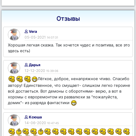
Отзывы
Vera
05-05-2021
14:07:31
Хорошая легкая сказка. Так хочется чудес и позитива, все это
здесь есть)
Дарья
12-12-2020
15:39:06
Лёгкое, доброе, ненапряжное чтиво. Спасибо
автору! Единственное, что смущает- слишком легко героине
всё достаеться. Вот демоны с оборотнями- верю, а вот в
хоромы с евроремонтом из развалюхи за "пожалуйста,
домик"- из разряда фантастики
Ксюша
14-06-2020
10:47:45