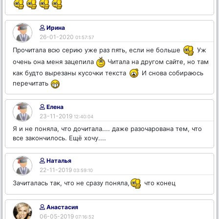
Ирина
26-01-2020
01:57:57
Прочитала всю серию уже раз пять, если не больше
Уж
очень она меня зацепила
Читала на другом сайте, но там
как будто вырезаны кусочки текста
И снова собираюсь
перечитать
Елена
23-11-2019
12:40:04
Я и не поняла, что дочитала.... даже разочарована тем, что
все закончилось. Ещё хочу....
Наталья
22-11-2019
03:59:10
Зачиталась так, что не сразу поняла,
что конец
Анастасия
06-05-2019
07:16:52