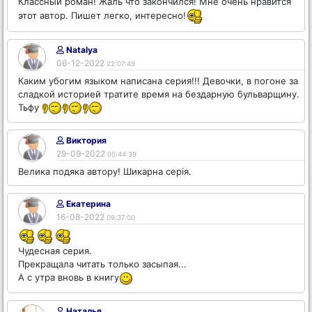
Классный роман! Жаль что закончился! Мне очень нравится
этот автор. Пишет легко, интересно!
Natalya
06-12-2022
22:07:49
Каким убогим языком написана серия!!! Девочки, в погоне за
сладкой историей тратите время на бездарную бульварщину.
Тьфу
Виктория
29-09-2022
00:44:39
Велика подяка автору! Шикарна серія.
Екатерина
16-08-2022
09:37:00
Чудесная серия.
Прекращала читать только засыпая...
А с утра вновь в книгу
Наталья