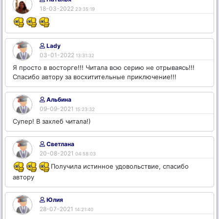
18-03-2022
23:35:19
Lady
03-01-2022
13:31:32
Я просто в восторге!!! Читала всю серию не отрываясь!!!
Спасибо автору за восхитительные приключение!!!
Альбина
09-09-2021
15:23:32
Супер! В захлеб читала!)
Светлана
20-08-2021
04:58:03
Получила истинное удовольствие, спасибо
автору
Юлия
28-07-2021
14:21:40