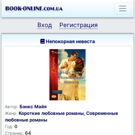
Вход
Регистрация
Непокорная невеста
Бэнкс Майя
Автор:
Короткие любовные романы
,
Современные
Жанр:
любовные романы
0
Год:
64
Страниц: