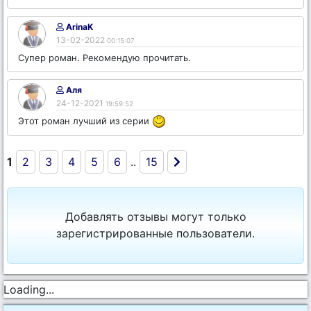
ArinaK
13-02-2022
00:15:07
Супер роман. Рекомендую прочитать.
Аля
24-12-2021
19:59:52
Этот роман лучший из серии
1
2
3
4
5
6
..
15
Добавлять отзывы могут только
зарегистрированные пользователи.
Loading...