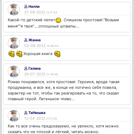
Нелли
27-08-2022
13:17:54
Какой-то детский лепет
. Слишком простоват."Возьми
меня""я твоя"....сплошные штампы...
Жанна
02-08-2022
13:48:54
Хорошая книга
Галина
29-07-2022
12:49:46
Роман понравился, хотя простоват. Героиня, вроде такая
продуманка, и все же, в конце не логично себя повела,
характер не тот, чтобы так реагировать на то, что сказал
главный герой. Легенькое чтиво...
ТаНюшка
12-04-2022
21:11:26
Как то все очень предсказуемо, не увлекло, хотя можно
сказать что не плохой и лёгкий, читать можно.