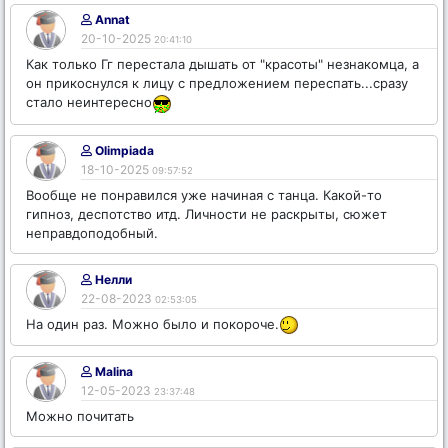
Annat
20-10-2025
20:41:10
Как только Гг перестала дышать от "красоты" незнакомца, а
он прикоснулся к лицу с предложением переспать...сразу
стало неинтересно
Olimpiada
18-10-2025
09:57:52
Вообще не понравился уже начиная с танца. Какой-то
гипноз, деспотство итд. Личности не раскрыты, сюжет
неправдоподобный.
Нелли
22-08-2023
02:53:05
На один раз. Можно было и покороче.
Malina
12-05-2023
23:37:48
Можно почитать