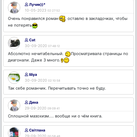
Лучик))*
10-05-2023
02:27:52
Очень понравился роман
оставлю в закладочках, чтобы
не потерять
Саt
30-09-2020
07:48:12
Абсолютно нечитабельный.
Просматривала страницы по
диагонали. Даже 3 много.
liliya
30-09-2020
02:10:58
Так себе романчик. Перечитывать точно не буду.
Дина
29-09-2020
09:09:41
Сплошной мазохизм.... вообще ни о чём книга.
Світлана
29-09-2020
00:58:48