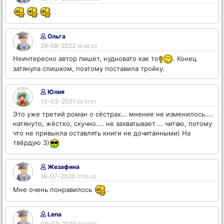
Ольга
29-08-2022
18:46:33
Неинтересно автор пишет, нудновато как то
. Конец
затянула слишком, поэтому поставила тройку.
Юлия
13-03-2021
05:41:01
Это уже третий роман о сёстрах... мнение не изменилось....
натянуто, жёстко, скучно.... не захватывает.... читаю, потому
что не привыкла оставлять книги не дочитанными) На
твёрдую 3)
Жезафина
16-07-2020
17:05:02
Мне очень понравилось
.
Lena
09-02-2020