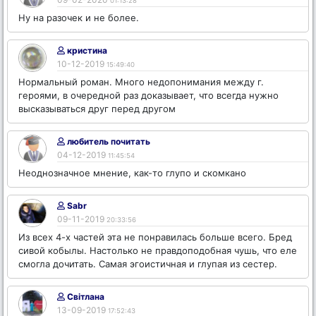
01:13:28
Ну на разочек и не более.
кристина
10-12-2019
15:49:40
Нормальный роман. Много недопонимания между г.
героями, в очередной раз доказывает, что всегда нужно
высказываться друг перед другом
любитель почитать
04-12-2019
11:45:54
Неоднозначное мнение, как-то глупо и скомкано
Sabr
09-11-2019
20:33:56
Из всех 4-х частей эта не понравилась больше всего. Бред
сивой кобылы. Настолько не правдоподобная чушь, что еле
смогла дочитать. Самая эгоистичная и глупая из сестер.
Світлана
13-09-2019
17:52:43