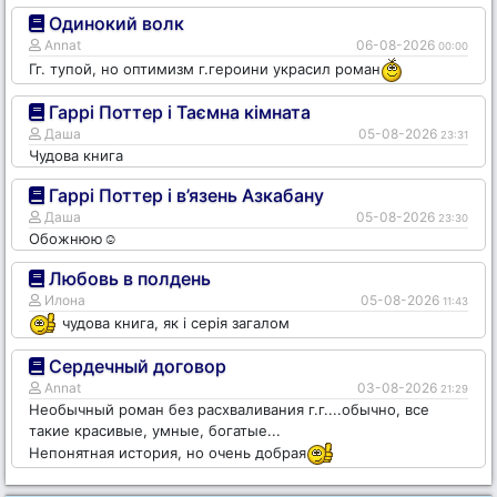
Одинокий волк
Annat
06-08-2026
00:00
Гг. тупой, но оптимизм г.героини украсил роман
Гаррі Поттер і Таємна кімната
Даша
05-08-2026
23:31
Чудова книга
Гаррі Поттер і в’язень Азкабану
Даша
05-08-2026
23:30
Обожнюю☺️
Любовь в полдень
Илона
05-08-2026
11:43
чудова книга, як і серія загалом
Сердечный договор
Annat
03-08-2026
21:29
Необычный роман без расхваливания г.г....обычно, все
такие красивые, умные, богатые...
Непонятная история, но очень добрая