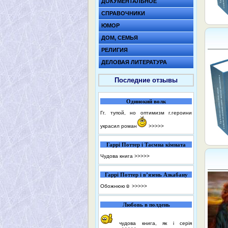
ДОКУМЕНТАЛЬНОЕ
СПРАВОЧНИКИ
ЮМОР
ДОМ, СЕМЬЯ
РЕЛИГИЯ
ДЕЛОВАЯ ЛИТЕРАТУРА
Последние отзывы
Одинокий волк
Гг. тупой, но оптимизм г.героини
украсил роман
>>>>>
Гаррі Поттер і Таємна кімната
Чудова книга
>>>>>
Гаррі Поттер і в’язень Азкабану
Обожнюю☺️
>>>>>
Любовь в полдень
чудова книга, як і серія