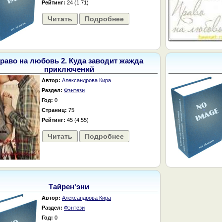
Рейтинг:
24 (1.71)
Читать
Подробнее
раво на любовь 2. Куда заводит жажда
приключений
Автор:
Александрова Кира
Раздел:
Фэнтези
Год:
0
Страниц:
75
Рейтинг:
45 (4.55)
Читать
Подробнее
Тайрен'эни
Автор:
Александрова Кира
Раздел:
Фэнтези
Год:
0