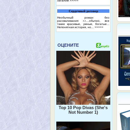
загалом
>>>>>
Сердечный договор
Необычный роман без
расхваливания г.г....обычно, все
такие красивые, умные, богатые...
Непонятная история, но...
>>>>>
ОЦЕНИТЕ
Top 10 Pop Divas (She's
Not Number 1)