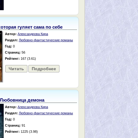
которая гуляет сама по себе
Автор:
Александрова Кира
Раздел:
Любовно-фантастические романы
Год:
0
Страниц:
56
Рейтинг:
167 (3.61)
Читать
Подробнее
Любовница демона
Автор:
Александрова Кира
Раздел:
Любовно-фантастические романы
Год:
0
Страниц:
91
Рейтинг:
1225 (3.98)