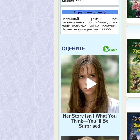
загалом
>>>>>
Сердечный договор
Необычный роман без
расхваливания г.г....обычно, все
такие красивые, умные, богатые...
Непонятная история, но...
>>>>>
ОЦЕНИТЕ
Her Story Isn't What You
Think—You''ll Be
Surprised