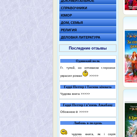
ДОКУМЕНТАЛЬНОЕ
СПРАВОЧНИКИ
ЮМОР
ДОМ, СЕМЬЯ
РЕЛИГИЯ
ДЕЛОВАЯ ЛИТЕРАТУРА
Последние отзывы
Одинокий волк
Гг. тупой, но оптимизм г.героини
украсил роман
>>>>>
Гаррі Поттер і Таємна кімната
Чудова книга
>>>>>
Гаррі Поттер і в’язень Азкабану
Обожнюю☺️
>>>>>
Любовь в полдень
чудова книга, як і серія