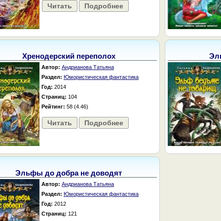
Читать
Подробнее
Хренодерский переполох
Эл
Автор:
Андрианова Татьяна
Раздел:
Юмористическая фантастика
Год:
2014
Страниц:
104
Рейтинг:
58 (4.46)
Читать
Подробнее
Эльфы до добра не доводят
Автор:
Андрианова Татьяна
Раздел:
Юмористическая фантастика
Год:
2012
Страниц:
121