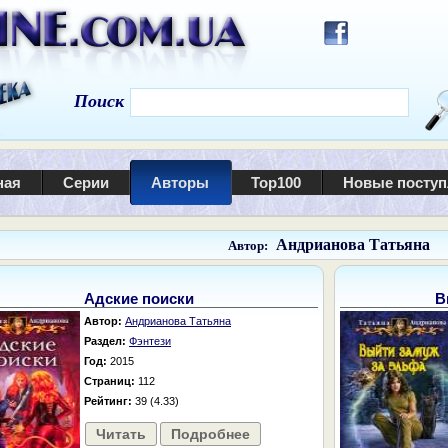
Поиск
ная
Серии
Авторы
Top100
Новые посту
Андрианова Татьяна
Автор:
Адские поиски
В
Автор:
Андрианова Татьяна
Раздел:
Фэнтези
Год:
2015
Страниц:
112
Рейтинг:
39 (4.33)
Читать
Подробнее