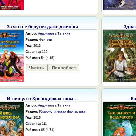
За что не берутся даже джинны
Здрав
Автор:
Андрианова Татьяна
Раздел:
Фэнтези
Год:
2013
Страниц:
129
Рейтинг:
54 (4.15)
Читать
Подробнее
И грянул в Хренодерках гром…
Ка
Автор:
Андрианова Татьяна
Раздел:
Юмористическая фантастика
Год:
2015
Страниц:
111
Рейтинг:
66 (4.71)