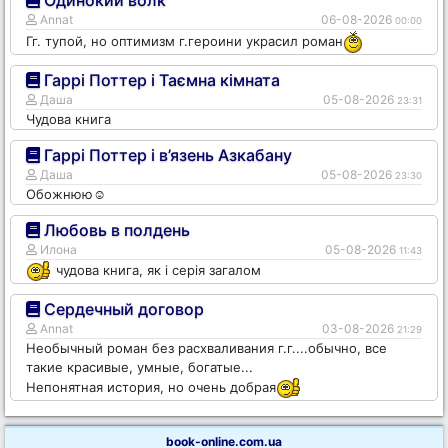
Одинокий волк
Annat
06-08-2026
00:00
Гг. тупой, но оптимизм г.героини украсил роман
Гаррі Поттер і Таємна кімната
Даша
05-08-2026
23:31
Чудова книга
Гаррі Поттер і в’язень Азкабану
Даша
05-08-2026
23:30
Обожнюю☺️
Любовь в полдень
Илона
05-08-2026
11:43
чудова книга, як і серія загалом
Сердечный договор
Annat
03-08-2026
21:29
Необычный роман без расхваливания г.г....обычно, все
такие красивые, умные, богатые...
Непонятная история, но очень добрая
book-online.com.ua