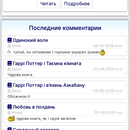
Читать
Подробнее
Последние комментарии
Одинокий волк
Annat
06-08-2026
00:00
Гг. тупой, но оптимизм г.героини украсил роман
Гаррі Поттер і Таємна кімната
Даша
05-08-2026
23:31
Чудова книга
Гаррі Поттер і в’язень Азкабану
Даша
05-08-2026
23:30
Обожнюю☺️
Любовь в полдень
Илона
05-08-2026
11:43
чудова книга, як і серія загалом
Сердечный договор