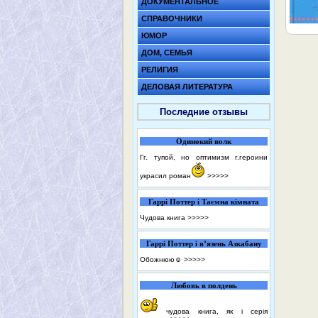
ДОКУМЕНТАЛЬНОЕ
СПРАВОЧНИКИ
ЮМОР
ДОМ, СЕМЬЯ
РЕЛИГИЯ
ДЕЛОВАЯ ЛИТЕРАТУРА
Последние отзывы
Одинокий волк
Гг. тупой, но оптимизм г.героини
украсил роман
>>>>>
Гаррі Поттер і Таємна кімната
Чудова книга
>>>>>
Гаррі Поттер і в’язень Азкабану
Обожнюю☺️
>>>>>
Любовь в полдень
чудова книга, як і серія