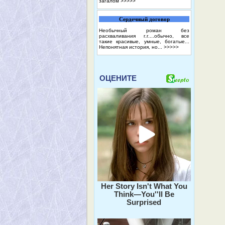
загалом
>>>>>
Сердечный договор
Необычный роман без
расхваливания г.г....обычно, все
такие красивые, умные, богатые...
Непонятная история, но...
>>>>>
ОЦЕНИТЕ
Her Story Isn't What You
Think—You''ll Be
Surprised