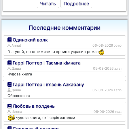
Читать
Подробнее
Последние комментарии
Одинокий волк
Annat
06-08-2026
00:00
Гг. тупой, но оптимизм г.героини украсил роман
Гаррі Поттер і Таємна кімната
Даша
05-08-2026
23:31
Чудова книга
Гаррі Поттер і в’язень Азкабану
Даша
05-08-2026
23:30
Обожнюю☺️
Любовь в полдень
Илона
05-08-2026
11:43
чудова книга, як і серія загалом
Сердечный договор