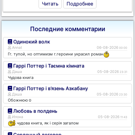
Читать
Подробнее
Последние комментарии
Одинокий волк
Annat
06-08-2026
00:00
Гг. тупой, но оптимизм г.героини украсил роман
Гаррі Поттер і Таємна кімната
Даша
05-08-2026
23:31
Чудова книга
Гаррі Поттер і в’язень Азкабану
Даша
05-08-2026
23:30
Обожнюю☺️
Любовь в полдень
Илона
05-08-2026
11:43
чудова книга, як і серія загалом
Сердечный договор