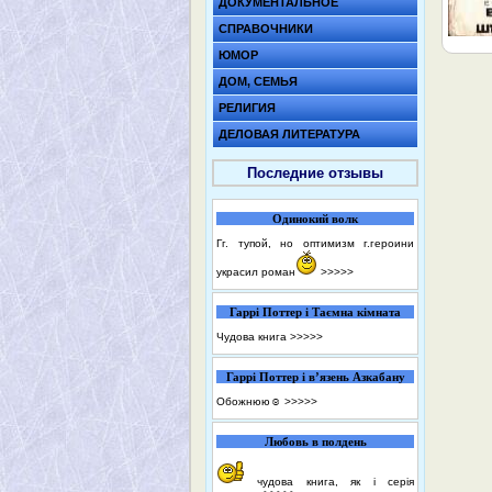
ДОКУМЕНТАЛЬНОЕ
СПРАВОЧНИКИ
ЮМОР
ДОМ, СЕМЬЯ
РЕЛИГИЯ
ДЕЛОВАЯ ЛИТЕРАТУРА
Последние отзывы
Одинокий волк
Гг. тупой, но оптимизм г.героини
украсил роман
>>>>>
Гаррі Поттер і Таємна кімната
Чудова книга
>>>>>
Гаррі Поттер і в’язень Азкабану
Обожнюю☺️
>>>>>
Любовь в полдень
чудова книга, як і серія