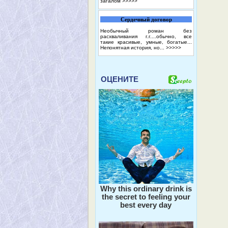
загалом
>>>>>
Сердечный договор
Необычный роман без
расхваливания г.г....обычно, все
такие красивые, умные, богатые...
Непонятная история, но...
>>>>>
ОЦЕНИТЕ
Why this ordinary drink is
the secret to feeling your
best every day