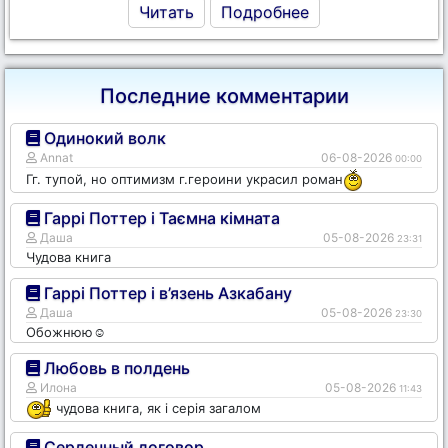
Читать
Подробнее
Последние комментарии
Одинокий волк
Annat
06-08-2026
00:00
Гг. тупой, но оптимизм г.героини украсил роман
Гаррі Поттер і Таємна кімната
Даша
05-08-2026
23:31
Чудова книга
Гаррі Поттер і в’язень Азкабану
Даша
05-08-2026
23:30
Обожнюю☺️
Любовь в полдень
Илона
05-08-2026
11:43
чудова книга, як і серія загалом
Сердечный договор