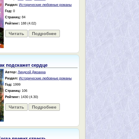
Раздел:
Исторические любовные романы
Год:
0
Страниц:
84
Рейтинг:
188 (4.02)
Читать
Подробнее
ак подскажет сердце
Автор:
Линдсей Джоанна
Раздел:
Исторические любовные романы
Год:
1999
Страниц:
106
Рейтинг:
1430 (4.30)
Читать
Подробнее
Когда правит страсть