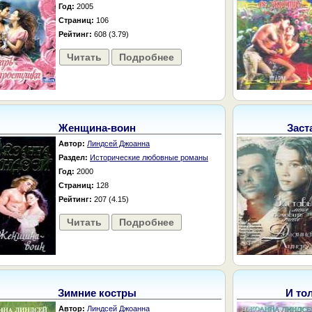
Год:
2005
Страниц:
106
Рейтинг:
608 (3.79)
Читать
Подробнее
Женщина-воин
Заст
Автор:
Линдсей Джоанна
Раздел:
Исторические любовные романы
Год:
2000
Страниц:
128
Рейтинг:
207 (4.15)
Читать
Подробнее
Зимние костры
И тол
Автор:
Линдсей Джоанна