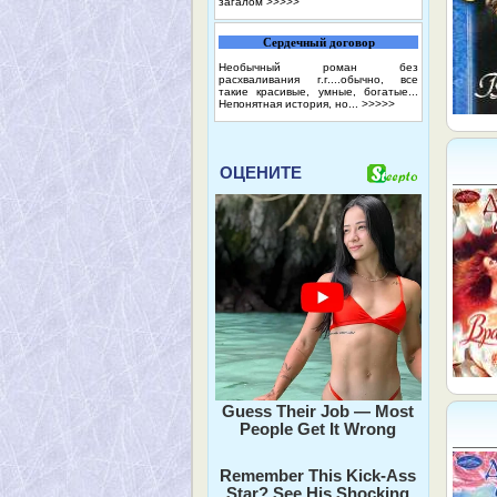
загалом
>>>>>
Сердечный договор
Необычный роман без
расхваливания г.г....обычно, все
такие красивые, умные, богатые...
Непонятная история, но...
>>>>>
ОЦЕНИТЕ
Guess Their Job — Most
People Get It Wrong
Remember This Kick-Ass
Star? See His Shocking