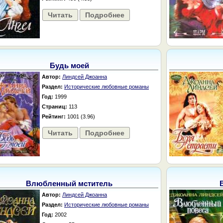
Читать
Подробнее
Будь моей
Автор:
Линдсей Джоанна
Раздел:
Исторические любовные романы
Год:
1999
Страниц:
113
Рейтинг:
1001 (3.96)
Читать
Подробнее
Влюбленный мститель
Автор:
Линдсей Джоанна
Раздел:
Исторические любовные романы
Год:
2002