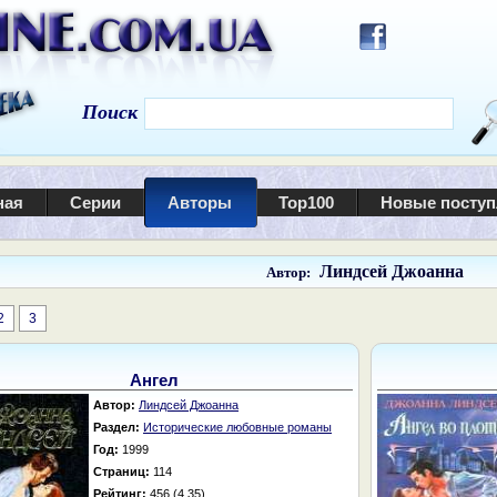
Поиск
ная
Серии
Авторы
Top100
Новые посту
Линдсей Джоанна
Автор:
2
3
Ангел
Автор:
Линдсей Джоанна
Раздел:
Исторические любовные романы
Год:
1999
Страниц:
114
Рейтинг:
456 (4.35)