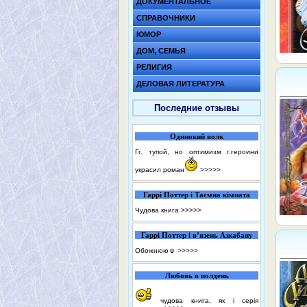
ДОКУМЕНТАЛЬНОЕ
СПРАВОЧНИКИ
ЮМОР
ДОМ, СЕМЬЯ
РЕЛИГИЯ
ДЕЛОВАЯ ЛИТЕРАТУРА
Последние отзывы
Одинокий волк
Гг. тупой, но оптимизм г.героини
украсил роман
>>>>>
Гаррі Поттер і Таємна кімната
Чудова книга
>>>>>
Гаррі Поттер і в’язень Азкабану
Обожнюю☺️
>>>>>
Любовь в полдень
чудова книга, як і серія