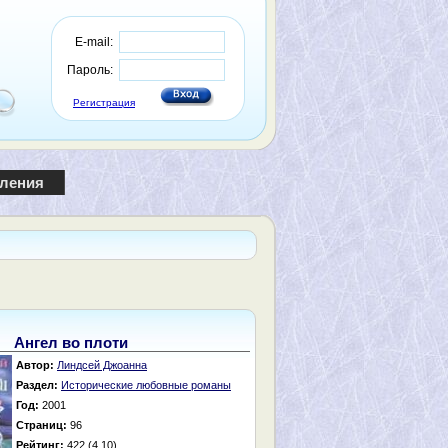
E-mail:
Пароль:
Регистрация
пления
Ангел во плоти
Автор:
Линдсей Джоанна
Раздел:
Исторические любовные романы
Год:
2001
Страниц:
96
Рейтинг:
422 (4.10)