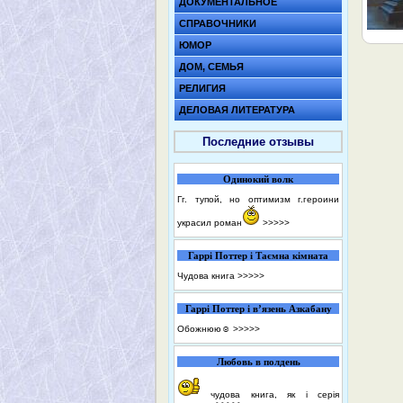
ДОКУМЕНТАЛЬНОЕ
СПРАВОЧНИКИ
ЮМОР
ДОМ, СЕМЬЯ
РЕЛИГИЯ
ДЕЛОВАЯ ЛИТЕРАТУРА
Последние отзывы
Одинокий волк
Гг. тупой, но оптимизм г.героини
украсил роман
>>>>>
Гаррі Поттер і Таємна кімната
Чудова книга
>>>>>
Гаррі Поттер і в’язень Азкабану
Обожнюю☺️
>>>>>
Любовь в полдень
чудова книга, як і серія