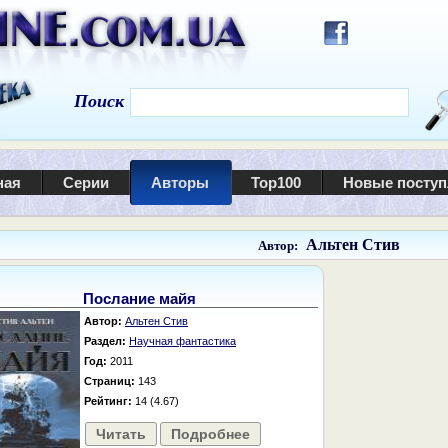
Поиск
ная
Серии
Авторы
Top100
Новые посту
Альтен Стив
Автор:
Послание майя
Автор:
Альтен Стив
Раздел:
Научная фантастика
Год:
2011
Страниц:
143
Рейтинг:
14 (4.67)
Читать
Подробнее