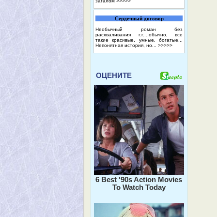
загалом
>>>>>
Сердечный договор
Необычный роман без
расхваливания г.г....обычно, все
такие красивые, умные, богатые...
Непонятная история, но...
>>>>>
ОЦЕНИТЕ
6 Best '90s Action Movies
To Watch Today