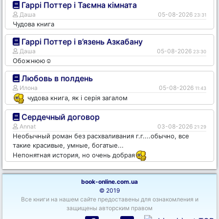
Гаррі Поттер і Таємна кімната
Даша
05-08-2026
23:31
Чудова книга
Гаррі Поттер і в’язень Азкабану
Даша
05-08-2026
23:30
Обожнюю☺️
Любовь в полдень
Илона
05-08-2026
11:43
чудова книга, як і серія загалом
Сердечный договор
Annat
03-08-2026
21:29
Необычный роман без расхваливания г.г....обычно, все
такие красивые, умные, богатые...
Непонятная история, но очень добрая
book-online.com.ua
© 2019
Все книги на нашем сайте предоставены для ознакомления и
защищены авторским правом