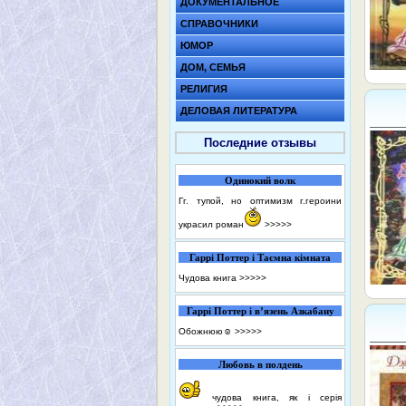
ДОКУМЕНТАЛЬНОЕ
СПРАВОЧНИКИ
ЮМОР
ДОМ, СЕМЬЯ
РЕЛИГИЯ
ДЕЛОВАЯ ЛИТЕРАТУРА
Последние отзывы
Одинокий волк
Гг. тупой, но оптимизм г.героини
украсил роман
>>>>>
Гаррі Поттер і Таємна кімната
Чудова книга
>>>>>
Гаррі Поттер і в’язень Азкабану
Обожнюю☺️
>>>>>
Любовь в полдень
чудова книга, як і серія