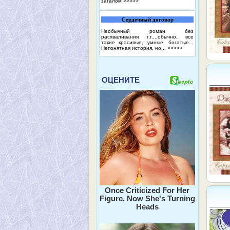
загалом
>>>>>
Сердечный договор
Необычный роман без
расхваливания г.г....обычно, все
такие красивые, умные, богатые...
Непонятная история, но...
>>>>>
ОЦЕНИТЕ
Once Criticized For Her
Figure, Now She's Turning
Heads