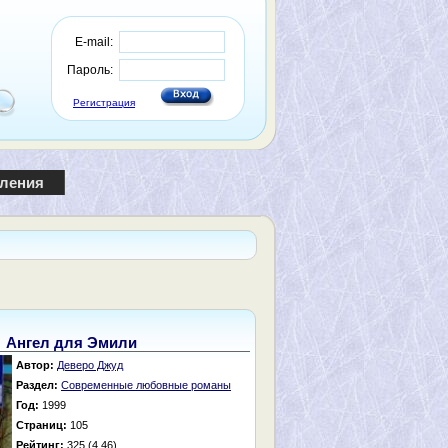
E-mail:
Пароль:
Регистрация
пления
Ангел для Эмили
Автор:
Деверо Джуд
Раздел:
Современные любовные романы
Год:
1999
Страниц:
105
Рейтинг:
325 (4.46)