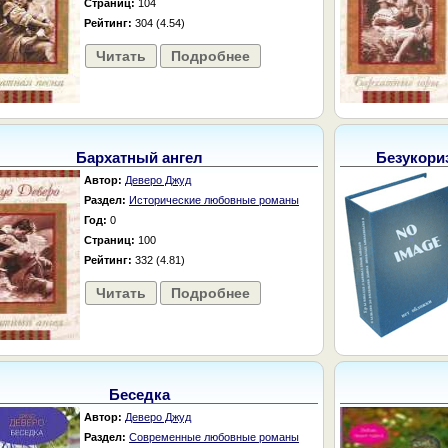
Страниц:
104
Рейтинг:
304 (4.54)
Читать
Подробнее
Бархатный ангел
Безукори
Автор:
Деверо Джуд
Раздел:
Исторические любовные романы
Год:
0
Страниц:
100
Рейтинг:
332 (4.81)
Читать
Подробнее
Беседка
Автор:
Деверо Джуд
Раздел:
Современные любовные романы