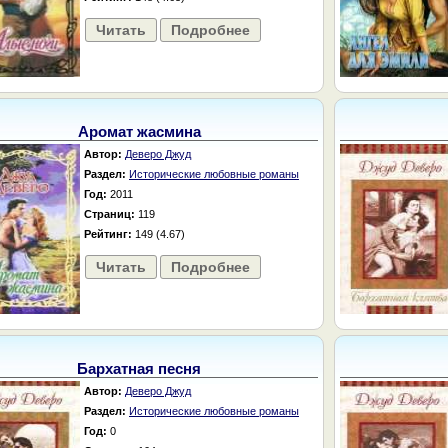
Читать
Подробнее
Аромат жасмина
Автор:
Деверо Джуд
Раздел:
Исторические любовные романы
Год:
2011
Страниц:
119
Рейтинг:
149 (4.67)
Читать
Подробнее
Бархатная песня
Автор:
Деверо Джуд
Раздел:
Исторические любовные романы
Год:
0