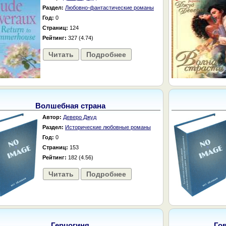
Раздел:
Любовно-фантастические романы
Год:
0
Страниц:
124
Рейтинг:
327 (4.74)
Читать
Подробнее
Волшебная страна
Автор:
Деверо Джуд
Раздел:
Исторические любовные романы
Год:
0
Страниц:
153
Рейтинг:
182 (4.56)
Читать
Подробнее
Герцогиня
Го