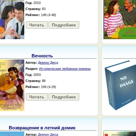
Год:
2010
Страниц:
83
Рейтинг:
148 (4.48)
Читать
Подробнее
Вечность
Автор:
Деверо Джуд
Раздел:
Исторические любовные романы
Год:
2003
Страниц:
88
Рейтинг:
249 (4.29)
Читать
Подробнее
Возвращение в летний домик
Автор:
Деверо Джуд