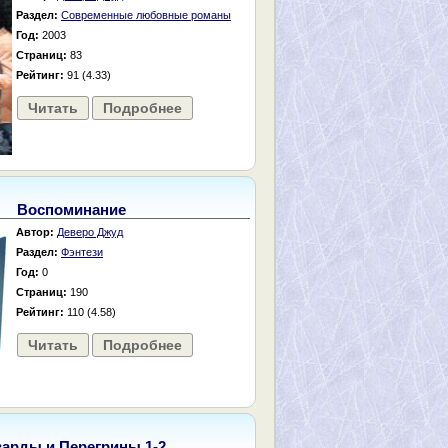
Раздел:
Современные любовные романы
Год:
2003
Страниц:
83
Рейтинг:
91 (4.33)
Читать
Подробнее
Воспоминание
Автор:
Деверо Джуд
Раздел:
Фэнтези
Год:
0
Страниц:
190
Рейтинг:
110 (4.58)
Читать
Подробнее
варды и Перегрины 1-2