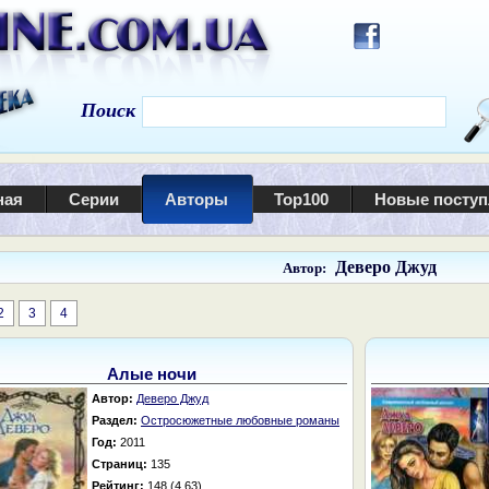
Поиск
ная
Серии
Авторы
Top100
Новые посту
Деверо Джуд
Автор:
2
3
4
Алые ночи
Автор:
Деверо Джуд
Раздел:
Остросюжетные любовные романы
Год:
2011
Страниц:
135
Рейтинг:
148 (4.63)