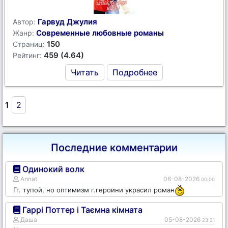
Гарвуд Джулия
Автор:
Современные любовные романы
Жанр:
150
Страниц:
459 (4.64)
Рейтинг:
Читать
Подробнее
1
2
Последние комментарии
Одинокий волк
Annat
06-08-2026
00:00
Гг. тупой, но оптимизм г.героини украсил роман
Гаррі Поттер і Таємна кімната
Даша
05-08-2026
23:31