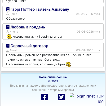
Чудова книга
Гаррі Поттер і в’язень Азкабану
Даша
05-08-2026
23:30
Обожнюю☺️
Любовь в полдень
Илона
05-08-2026
11:43
чудова книга, як і серія загалом
Сердечный договор
Annat
03-08-2026
21:29
Необычный роман без расхваливания г.г....обычно, все
такие красивые, умные, богатые...
Непонятная история, но очень добрая
book-online.com.ua
© 2019
Все книги на нашем сайте предоставены для ознакомления и
защищены авторским правом