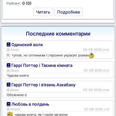
0 (0)
Рейтинг:
Читать
Подробнее
Последние комментарии
Одинокий волк
Annat
06-08-2026
00:00
Гг. тупой, но оптимизм г.героини украсил роман
Гаррі Поттер і Таємна кімната
Даша
05-08-2026
23:31
Чудова книга
Гаррі Поттер і в’язень Азкабану
Даша
05-08-2026
23:30
Обожнюю☺️
Любовь в полдень
Илона
05-08-2026
11:43
чудова книга, як і серія загалом