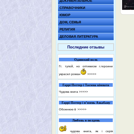
ДОКУМЕНТАЛЬНОЕ
СПРАВОЧНИКИ
ЮМОР
ДОМ, СЕМЬЯ
РЕЛИГИЯ
ДЕЛОВАЯ ЛИТЕРАТУРА
Последние отзывы
Одинокий волк
Гг. тупой, но оптимизм г.героини
украсил роман
>>>>>
Гаррі Поттер і Таємна кімната
Чудова книга
>>>>>
Гаррі Поттер і в’язень Азкабану
Обожнюю☺️
>>>>>
Любовь в полдень
чудова книга, як і серія