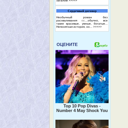
загалом
>>>>>
Сердечный договор
Необычный роман без
расхваливания г.г....обычно, все
такие красивые, умные, богатые...
Непонятная история, но...
>>>>>
ОЦЕНИТЕ
Top 10 Pop Divas -
Number 4 May Shock You