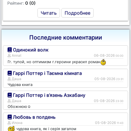
0 (0)
Рейтинг:
Читать
Подробнее
Последние комментарии
Одинокий волк
Annat
06-08-2026
00:00
Гг. тупой, но оптимизм г.героини украсил роман
Гаррі Поттер і Таємна кімната
Даша
05-08-2026
23:31
Чудова книга
Гаррі Поттер і в’язень Азкабану
Даша
05-08-2026
23:30
Обожнюю☺️
Любовь в полдень
Илона
05-08-2026
11:43
чудова книга, як і серія загалом