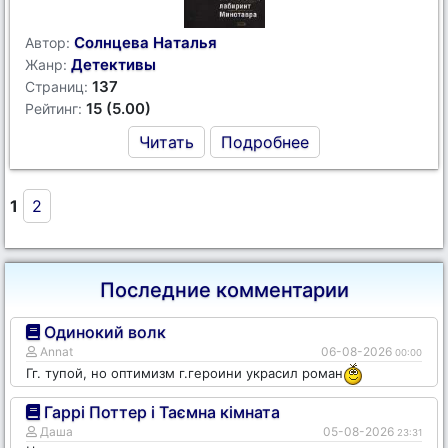
Солнцева Наталья
Автор:
Детективы
Жанр:
137
Страниц:
15 (5.00)
Рейтинг:
Читать
Подробнее
1
2
Последние комментарии
Одинокий волк
Annat
06-08-2026
00:00
Гг. тупой, но оптимизм г.героини украсил роман
Гаррі Поттер і Таємна кімната
Даша
05-08-2026
23:31