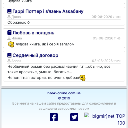
Чудова книга
Гаррі Поттер і в’язень Азкабану
Даша
05-08-2026
23:30
Обожнюю☺️
Любовь в полдень
Илона
05-08-2026
11:43
чудова книга, як і серія загалом
Сердечный договор
Annat
03-08-2026
21:29
Необычный роман без расхваливания г.г....обычно, все
такие красивые, умные, богатые...
Непонятная история, но очень добрая
book-online.com.ua
© 2019
Все книги на нашем сайте предоставены для ознакомления и
защищены авторским правом