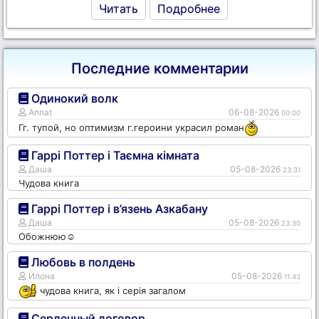
Читать
Подробнее
Последние комментарии
Одинокий волк
Annat
06-08-2026
00:00
Гг. тупой, но оптимизм г.героини украсил роман
Гаррі Поттер і Таємна кімната
Даша
05-08-2026
23:31
Чудова книга
Гаррі Поттер і в’язень Азкабану
Даша
05-08-2026
23:30
Обожнюю☺️
Любовь в полдень
Илона
05-08-2026
11:43
чудова книга, як і серія загалом
Сердечный договор