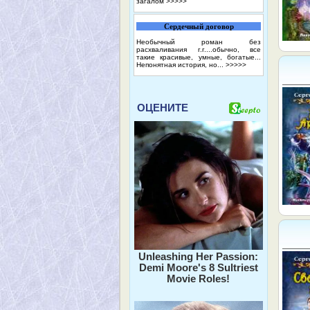
загалом
>>>>>
Сердечный договор
Необычный роман без
расхваливания г.г....обычно, все
такие красивые, умные, богатые...
Непонятная история, но...
>>>>>
ОЦЕНИТЕ
Unleashing Her Passion:
Demi Moore's 8 Sultriest
Movie Roles!