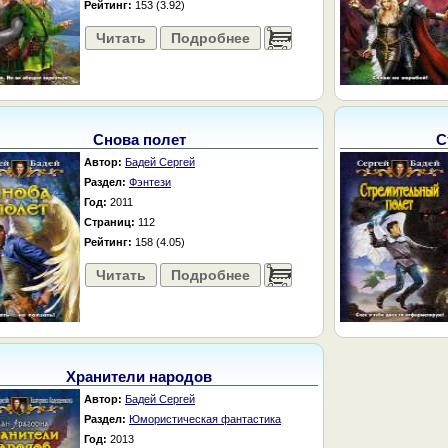
Рейтинг:
153 (3.92)
Читать
Подробнее
......
Снова полет
С
Автор:
Бадей Сергей
Раздел:
Фэнтези
Год:
2011
Страниц:
112
Рейтинг:
158 (4.05)
Читать
Подробнее
......
Хранители народов
Автор:
Бадей Сергей
Раздел:
Юмористическая фантастика
Год:
2013