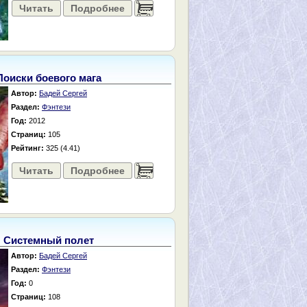
Читать
Подробнее
......
Поиски боевого мага
Автор:
Бадей Сергей
Раздел:
Фэнтези
Год:
2012
Страниц:
105
Рейтинг:
325 (4.41)
Читать
Подробнее
......
Системный полет
Автор:
Бадей Сергей
Раздел:
Фэнтези
Год:
0
Страниц:
108