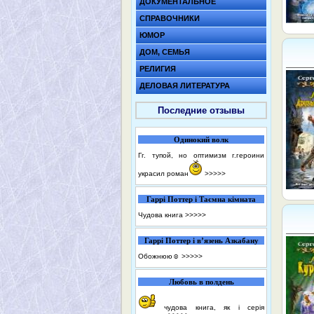
ДОКУМЕНТАЛЬНОЕ
СПРАВОЧНИКИ
ЮМОР
ДОМ, СЕМЬЯ
РЕЛИГИЯ
ДЕЛОВАЯ ЛИТЕРАТУРА
Последние отзывы
Одинокий волк
Гг. тупой, но оптимизм г.героини
украсил роман
>>>>>
Гаррі Поттер і Таємна кімната
Чудова книга
>>>>>
Гаррі Поттер і в’язень Азкабану
Обожнюю☺️
>>>>>
Любовь в полдень
чудова книга, як і серія