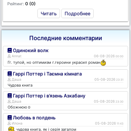
0 (0)
Рейтинг:
Читать
Подробнее
Последние комментарии
Одинокий волк
Annat
06-08-2026
00:00
Гг. тупой, но оптимизм г.героини украсил роман
Гаррі Поттер і Таємна кімната
Даша
05-08-2026
23:31
Чудова книга
Гаррі Поттер і в’язень Азкабану
Даша
05-08-2026
23:30
Обожнюю☺️
Любовь в полдень
Илона
05-08-2026
11:43
чудова книга, як і серія загалом