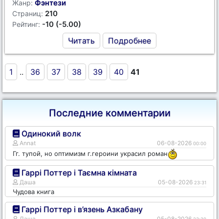
Фэнтези
Жанр:
210
Страниц:
-10 (-5.00)
Рейтинг:
Читать
Подробнее
1
..
36
37
38
39
40
41
Последние комментарии
Одинокий волк
Annat
06-08-2026
00:00
Гг. тупой, но оптимизм г.героини украсил роман
Гаррі Поттер і Таємна кімната
Даша
05-08-2026
23:31
Чудова книга
Гаррі Поттер і в’язень Азкабану
Даша
05-08-2026