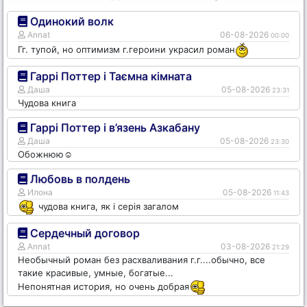
Одинокий волк
Annat
06-08-2026
00:00
Гг. тупой, но оптимизм г.героини украсил роман
Гаррі Поттер і Таємна кімната
Даша
05-08-2026
23:31
Чудова книга
Гаррі Поттер і в’язень Азкабану
Даша
05-08-2026
23:30
Обожнюю☺️
Любовь в полдень
Илона
05-08-2026
11:43
чудова книга, як і серія загалом
Сердечный договор
Annat
03-08-2026
21:29
Необычный роман без расхваливания г.г....обычно, все
такие красивые, умные, богатые...
Непонятная история, но очень добрая