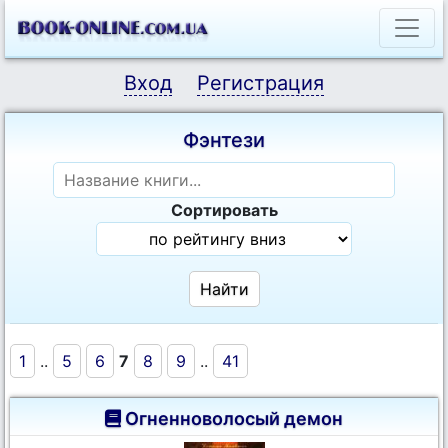
Вход
Регистрация
Фэнтези
Сортировать
1
..
5
6
7
8
9
..
41
Огненноволосый демон