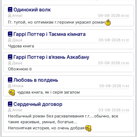
Одинокий волк
Annat
06-08-2026
00:00
Гг. тупой, но оптимизм г.героини украсил роман
Гаррі Поттер і Таємна кімната
Даша
05-08-2026
23:31
Чудова книга
Гаррі Поттер і в’язень Азкабану
Даша
05-08-2026
23:30
Обожнюю☺️
Любовь в полдень
Илона
05-08-2026
11:43
чудова книга, як і серія загалом
Сердечный договор
Annat
03-08-2026
21:29
Необычный роман без расхваливания г.г....обычно, все
такие красивые, умные, богатые...
Непонятная история, но очень добрая