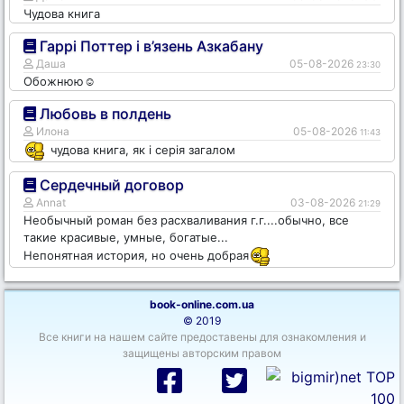
Чудова книга
Гаррі Поттер і в’язень Азкабану
Даша
05-08-2026
23:30
Обожнюю☺️
Любовь в полдень
Илона
05-08-2026
11:43
чудова книга, як і серія загалом
Сердечный договор
Annat
03-08-2026
21:29
Необычный роман без расхваливания г.г....обычно, все
такие красивые, умные, богатые...
Непонятная история, но очень добрая
book-online.com.ua
© 2019
Все книги на нашем сайте предоставены для ознакомления и
защищены авторским правом