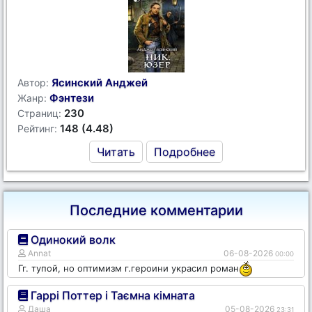
Ясинский Анджей
Автор:
Фэнтези
Жанр:
230
Страниц:
148 (4.48)
Рейтинг:
Читать
Подробнее
Последние комментарии
Одинокий волк
Annat
06-08-2026
00:00
Гг. тупой, но оптимизм г.героини украсил роман
Гаррі Поттер і Таємна кімната
Даша
05-08-2026
23:31