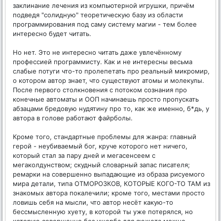
заклинание лечения из компьютерной игрушки, причём
подведя "солидную" теоретическую базу из области
программирования под саму систему магии - тем более
интересно будет читать.
Но нет. Это не интересно читать даже увлечённому
профессией программисту. Как и не интересны весьма
слабые потуги что-то пролепетать про реальный микромир,
о котором автор знает, что существуют атомы и молекулы.
После первого столкновения с потоком сознания про
конечные автоматы и ООП начинаешь просто пропускать
абзацами бредовую нудятину про то, как же именно, б*дь, у
автора в голове работают файрболы.
Кроме того, стандартные проблемы для жанра: главный
герой - неубиваемый бог, круче которого нет ничего,
который стал за пару дней и мегасенсеем с
мегаколдунством; скудный словарный запас писателя;
ремарки на совершенно выпадающие из образа рисуемого
мира детали, типа ОТМОРОЗКОВ, КОТОРЫЕ КОГО-ТО ТАМ из
знакомых автора покалечили; кроме того, местами просто
ловишь себя на мысли, что автор несёт какую-то
бессмысленную xyeтy, в которой ты уже потерялся, но