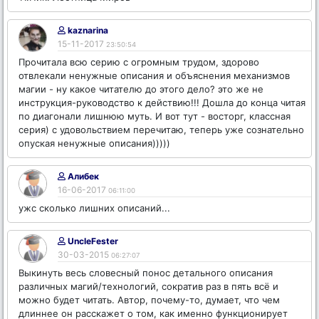
kaznarina
15-11-2017
23:50:54
Прочитала всю серию с огромным трудом, здорово
отвлекали ненужные описания и объяснения механизмов
магии - ну какое читателю до этого дело? это же не
инструкция-руководство к действию!!! Дошла до конца читая
по диагонали лишнюю муть. И вот тут - восторг, классная
серия) с удовольствием перечитаю, теперь уже сознательно
опуская ненужные описания)))))
Алибек
16-06-2017
06:11:00
ужс сколько лишних описаний...
UncleFester
30-03-2015
06:27:07
Выкинуть весь словесный понос детального описания
различных магий/технологий, сократив раз в пять всё и
можно будет читать. Автор, почему-то, думает, что чем
длиннее он расскажет о том, как именно функционирует