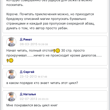
которую совершенно без ущерба для сюжета можно
поскипать.
Короче. Почитать приключения можно, но приходится
бредовуху описаний магии пропускать буквально
страницами и каждый раз пропуская охередной абзац,
думать о том, что автор просто yeбан.
Ринат
06-03-2015
10:26:08
Начал читать, полный отстой
30 стр. просто
прокручивал.......ничего не происходит кроме диалогов......
Сергей
23-12-2013
18:57:46
в каком порядке кто знает читать этот цикл?
Наталья
02-07-2013
20:20:23
Мне понравился весь цикл книг