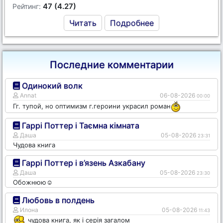
47 (4.27)
Рейтинг:
Читать
Подробнее
Последние комментарии
Одинокий волк
Annat
06-08-2026
00:00
Гг. тупой, но оптимизм г.героини украсил роман
Гаррі Поттер і Таємна кімната
Даша
05-08-2026
23:31
Чудова книга
Гаррі Поттер і в’язень Азкабану
Даша
05-08-2026
23:30
Обожнюю☺️
Любовь в полдень
Илона
05-08-2026
11:43
чудова книга, як і серія загалом