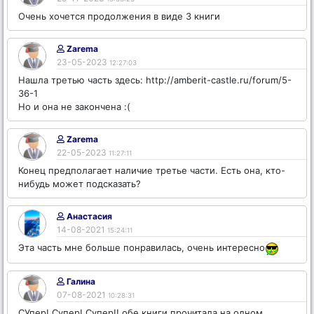
Очень хочется продолжения в виде 3 книги
Zarema
23-05-2023
12:27:03
Нашла третью часть здесь: http://amberit-castle.ru/forum/5-
36-1
Но и она не закончена :(
Zarema
22-05-2023
11:27:11
Конец предполагает наличие третье части. Есть она, кто-
нибудь может подсказать?
Анастасия
14-08-2021
15:24:11
Эта часть мне больше понравилась, очень интересно
Галина
07-08-2021
10:28:31
СУпер! Супер! Супер!! обе книги прочитала на одном