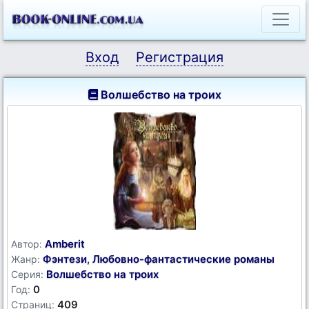
Вход
Регистрация
Волшебство на троих
Amberit
Автор:
Фэнтези
,
Любовно-фантастические романы
Жанр:
Волшебство на троих
Серия:
0
Год:
409
Страниц: