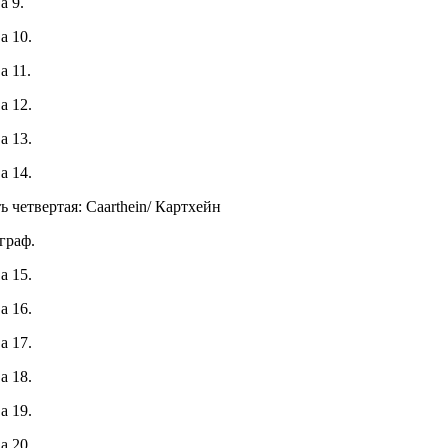
а 9.
а 10.
а 11.
а 12.
а 13.
а 14.
ь четвертая: Caarthein/ Картхейн
граф.
а 15.
а 16.
а 17.
а 18.
а 19.
а 20.