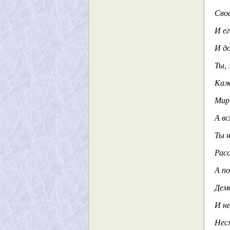
Свое
И ег
И д
Ты, 
Каж
Мир 
А вс
Ты н
Расс
А п
Демо
И не
Несм