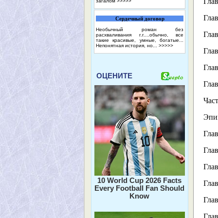
Глав
загалом
>>>>>
Глав
Сердечный договор
Необычный роман без
Глав
расхваливания г.г....обычно, все
такие красивые, умные, богатые...
Непонятная история, но...
>>>>>
Глав
Глав
ОЦЕНИТЕ
Глав
Част
Эпи
Глав
Глав
Глав
10 World Cup 2026 Facts
Глав
Every Football Fan Should
Know
Глав
Глав