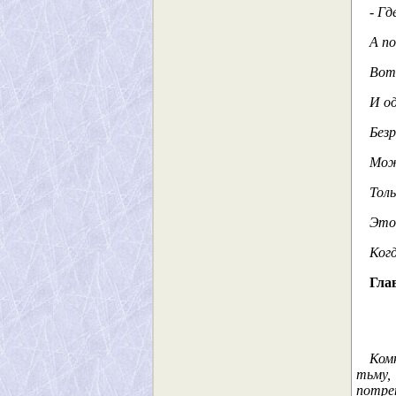
- Гд
А по
Вот 
И од
Безр
Мож
Толь
Это
Когд
Глав
Ком
тьму,
потре