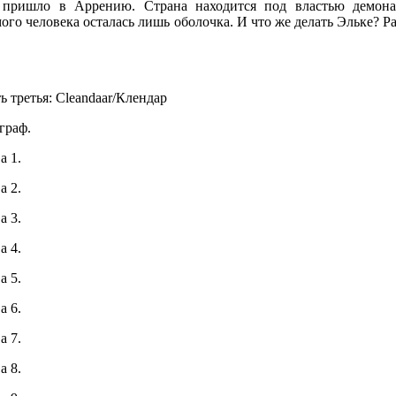
 пришло в Аррению. Страна находится под властью демона
го человека осталась лишь оболочка. И что же делать Эльке? Разу
ь третья: Cleandaar/Клендар
граф.
а 1.
а 2.
а 3.
а 4.
а 5.
а 6.
а 7.
а 8.