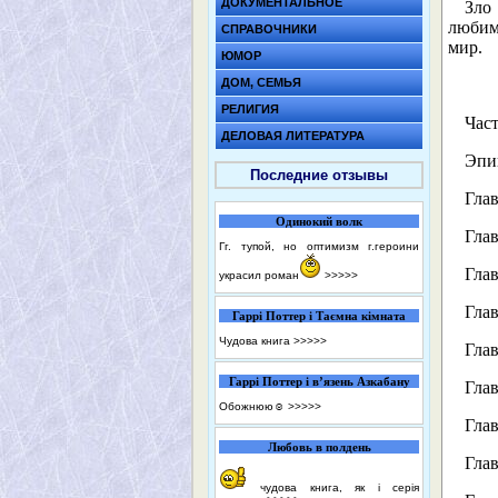
ДОКУМЕНТАЛЬНОЕ
Зло
любимо
СПРАВОЧНИКИ
мир.
ЮМОР
ДОМ, СЕМЬЯ
РЕЛИГИЯ
Част
ДЕЛОВАЯ ЛИТЕРАТУРА
Эпи
Последние отзывы
Глав
Одинокий волк
Глав
Гг. тупой, но оптимизм г.героини
Глав
украсил роман
>>>>>
Глав
Гаррі Поттер і Таємна кімната
Чудова книга
>>>>>
Глав
Гаррі Поттер і в’язень Азкабану
Глав
Обожнюю☺️
>>>>>
Глав
Любовь в полдень
Глав
чудова книга, як і серія