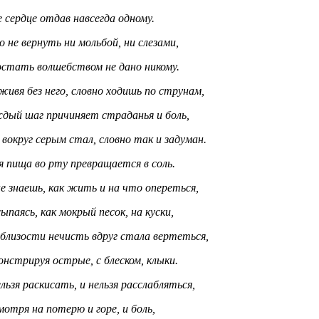
 сердце отдав навсегда одному.
о не вернуть ни мольбой, ни слезами,
остать волшебством не дано никому.
живя без него, словно ходишь по струнам,
дый шаг причиняет страданья и боль,
вокруг серым стал, словно так и задуман.
я пища во рту превращается в соль.
е знаешь, как жить и на что опереться,
ыпаясь, как мокрый песок, на куски,
облизости нечисть вдруг стала вертеться,
нстрируя острые, с блеском, клыки.
льзя раскисать, и нельзя расслабляться,
отря на потерю и горе, и боль,