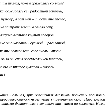
е ты шлялся, пока я сражалась со злом?
ка, дожидаясь сей радостной встречи,
пульсар, а вот меч – и идешь ты вперед,
на за троих лезешь в самую сечу,
ассудно влетая в крутой поворот.
но это назвать и судьбой, и расплатой,
ко ты повторяешь себе вновь и вновь:
 было бы силы бессмысленной тратой,
а бы не чистое чувство – любовь.
а 1.
ната. Большая, ярко освещенная десятком повисших под потол
 просачивающуюся через узкие стрельчатые окна. Пара книж
панными фолиантами с золотым тиснением на корешках. Низк