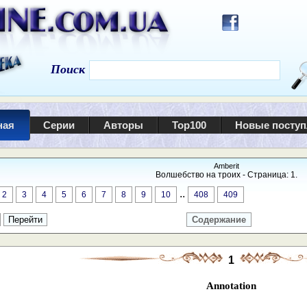
Поиск
ная
Серии
Авторы
Top100
Новые посту
Amberit
Волшебство на троих - Страница: 1.
..
2
3
4
5
6
7
8
9
10
408
409
Содержание
1
Annotation