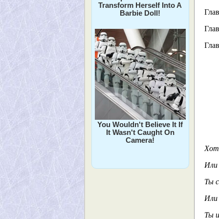
Transform Herself Into A
Глав
Barbie Doll!
Глав
Глав
You Wouldn't Believe It If
It Wasn't Caught On
Camera!
Хоть
Или 
Ты 
Или 
Ты и