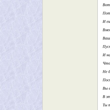
Вот
Пот
И е
Вме
Ваш 
Пус
И на
Что 
Не д
Пос
Вы е
В эт
Ты п