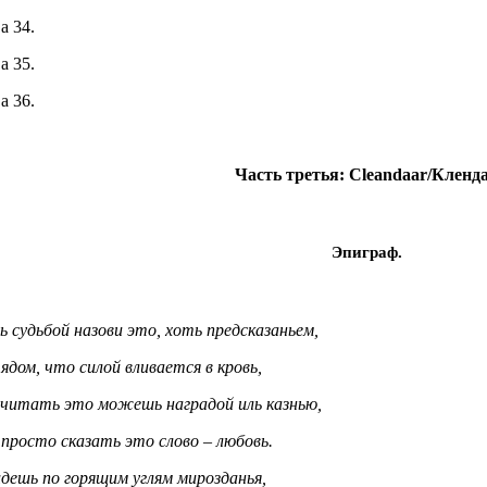
а 34.
а 35.
а 36.
Часть третья: Cleandaar/Кленд
Эпиграф.
 судьбой назови это, хоть предсказаньем,
ядом, что силой вливается в кровь,
считать это можешь наградой иль казнью,
просто сказать это слово – любовь.
дешь по горящим углям мирозданья,