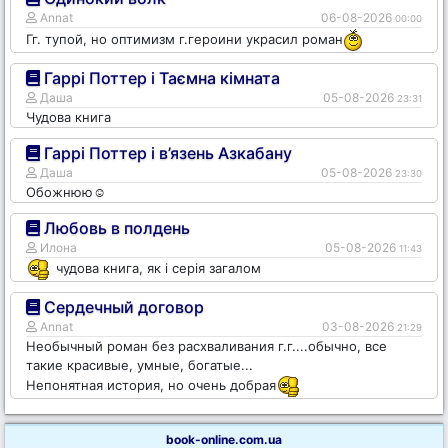
Annat
06-08-2026
00:00
Гг. тупой, но оптимизм г.героини украсил роман
Гаррі Поттер і Таємна кімната
Даша
05-08-2026
23:31
Чудова книга
Гаррі Поттер і в’язень Азкабану
Даша
05-08-2026
23:30
Обожнюю☺️
Любовь в полдень
Илона
05-08-2026
11:43
чудова книга, як і серія загалом
Сердечный договор
Annat
03-08-2026
21:29
Необычный роман без расхваливания г.г....обычно, все
такие красивые, умные, богатые...
Непонятная история, но очень добрая
book-online.com.ua