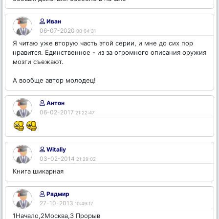
Иван
06-07-2020
00:04:31
Я читаю уже вторую часть этой серии, и мне до сих пор
нравится. Единственное - из за огромного описания оружия
мозги съежают.
А вообще автор молодец!
Антон
06-02-2017
21:22:47
Witaliy
03-02-2014
21:29:02
Книга шикарная
Радмир
27-10-2013
10:49:17
1Начало,2Москва,3 Прорыв