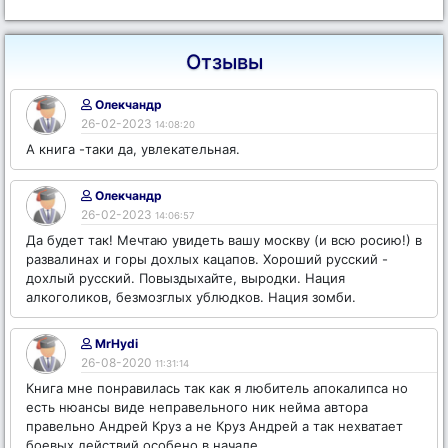
Отзывы
Олекчандр
26-02-2023
14:08:20
А книга -таки да, увлекательная.
Олекчандр
26-02-2023
14:06:57
Да будет так! Мечтаю увидеть вашу москву (и всю росию!) в
развалинах и горы дохлых кацапов. Хороший русский -
дохлый русский. Повыздыхайте, выродки. Нация
алкоголиков, безмозглых ублюдков. Нация зомби.
MrHydi
26-08-2020
11:31:14
Книга мне понравилась так как я любитель апокалипса но
есть нюансы виде неправельного ник нейма автора
правельно Андрей Круз а не Круз Андрей а так нехватает
боевых действий особено в начале